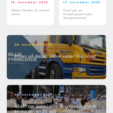
18. november 2025
17. november 2025
Sådan handler du sikkert
Hvad gør en
online
shoppingoplevelse
uforglemmelig?
08. november 2025
Prisen på diesel: Sådan køber man klogt
07. november 2025
Sådan gør butikkerne din shoppingtur til
en mindeværdig dag