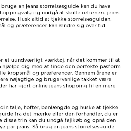
g bruge en jeans størrelsesguide kan du have
ne shoppingvalg og undgå at skulle returnere jeans
rrelse. Husk altid at tjekke størrelsesguiden,
mål og præferencer kan ændre sig over tid.
er et uundværligt værktøj, når det kommer til at
an hjælpe dig med at finde den perfekte pasform
elle kropsmål og præferencer. Gennem årene er
mere nøjagtige og brugervenlige takket være
der har gjort online jeans shopping til en mere
 din talje, hofter, benlængde og huske at tjekke
guide fra det mærke eller den forhandler, du er
lge disse trin kan du undgå fejlkøb og opnå den
ye par jeans. Så brug en jeans størrelsesguide