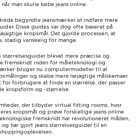
 når man skulle købe jeans online.
ndrede begyndte jeansmærker at indføre mere
uider. Disse guides var dog ofte baseret på
nøjagtige kropsmål. Det gjorde processen, at
e, stadig vanskelig for mange.
ans størrelsesguider blevet mere præcise og
e fremskridt inden for måleteknologi og
ærker bruger nu computermodeller til at
ropsmålinger og skabe mere nøjagtige målskemaer.
 for forbrugere at finde en størrelse, der passer
lle kropsform og -størrelse.
mheder, der tilbyder virtual fitting rooms, hvor
eres kropsmål og prøve forskellige jeans online
teknologiske fremskridt har revolutioneret måden,
og har gjort jeans størrelsesguider til en
 shoppingoplevelsen.