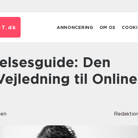
T.
dk
ANNONCERING
OM OS
COOKI
Vejledning til Online
sen
Redaktio