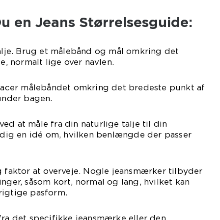
u en Jeans Størrelsesguide:
talje. Brug et målebånd og mål omkring det
je, normalt lige over navlen.
 Placer målebåndet omkring det bredeste punkt af
 under bagen.
d at måle fra din naturlige talje til din
e dig en idé om, hvilken benlængde der passer
g faktor at overveje. Nogle jeansmærker tilbyder
inger, såsom kort, normal og lang, hvilket kan
rigtige pasform.
fra det specifikke jeansmærke eller den