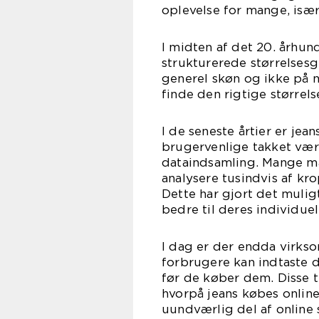
oplevelse for mange, især
I midten af det 20. århu
strukturerede størrelsesg
generel skøn og ikke på 
finde den rigtige størrels
I de seneste årtier er je
brugervenlige takket vær
dataindsamling. Mange m
analysere tusindvis af k
Dette har gjort det muligt
bedre til deres individue
I dag er der endda virkso
forbrugere kan indtaste d
før de køber dem. Disse 
hvorpå jeans købes online 
uundværlig del af online