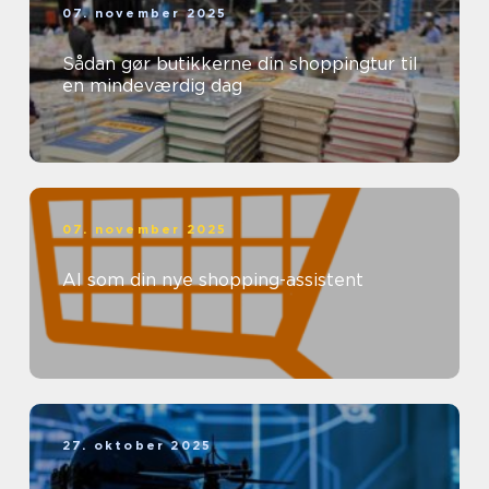
07. november 2025
Sådan gør butikkerne din shoppingtur til
en mindeværdig dag
07. november 2025
AI som din nye shopping-assistent
27. oktober 2025