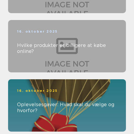
16. oktober 2025
Hvilke produkter er billigere at købe
online?
16. oktober 2025
Oplevelsesgaver: Hvad skal du vælge og
hvorfor?