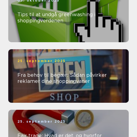
07. oktober 2025
Tips til at undgå greenwashing i
shoppingverdenen
25. september 2025
Fra behov til begær: Sådan påvirker
reklamer dine shoppingvaner
25. september 2025
Fair trade: Hvad er det, og hvorfor