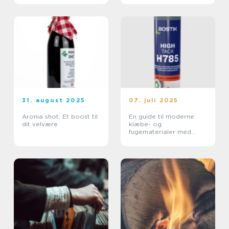
31. august 2025
07. juli 2025
Aronia shot: Et boost til
En guide til moderne
dit velvære
klæbe- og
fugematerialer med
bostik