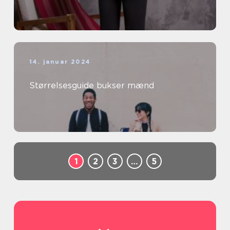
14. januar 2024
Størrelsesguide bukser mænd
1
2
3
…
5