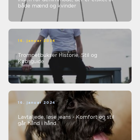
både mænd og kvinder
16. januar 2024
Trompetbukser Historie, Stil og
Købsguide
16. januar 2024
Lavtaljede, løse jeans - Komfort og stil
går hånd i hånd