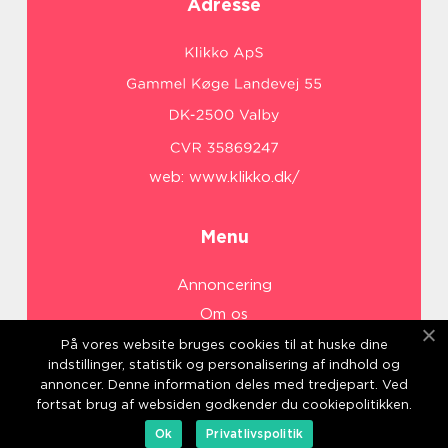
Adresse
web:
www.klikko.dk/
Menu
Annoncering
Om os
Cookies
På vores website bruges cookies til at huske dine
indstillinger, statistik og personalisering af indhold og
Kontakt os
annoncer. Denne information deles med tredjepart. Ved
Sitemap
fortsat brug af websiden godkender du cookiepolitikken.
Ok
Privatlivspolitik