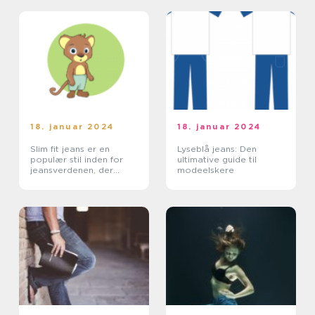
18. januar 2024
18. januar 2024
Slim fit jeans er en
Lyseblå jeans: Den
populær stil inden for
ultimative guide til
jeansverdenen, der
modeelskere
appellerer til mange
mennesker, især online-
shoppere og e-
handelskunder