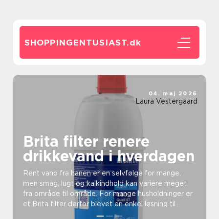
SHOPPINGENTUSIAST.
dk
04. maj 2026
Laura Vestergaard
Brita filter renere
drikkevand i hverdagen
Rent vand fra hanen er en selvfølge for mange,
men smag, lugt og kalkindhold kan variere meget
fra område til område. For mange husholdninger er
et Brita filter derfor blevet en enkel løsning til
bedr...