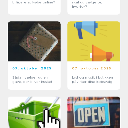
billigere at købe online?
skal du vælge og
hvorfor?
07. oktober 2025
07. oktober 2025
Sådan vælger du en
Lyd og musik i butikken
gave, der bliver husket
påvirker dine købsvalg