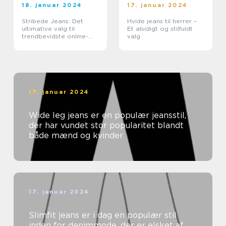
18. januar 2024
17. januar 2024
Stribede Jeans: Det
Hvide jeans til herrer –
ultimative valg til
Et alsidigt og stilfuldt
trendbevidste online-
valg
shoppere
17. januar 2024
Wide leg jeans er en populær jeansstil,
der har vundet stor popularitet blandt
både mænd og kvinder
17. januar 2024
Slimfit jeans er i dag en populær stil
inden for denimmode, der er elsket af