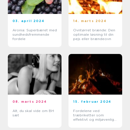
03. april 2024
14. marts 2024
Aronia: Superbæret med
Ovntørret brænde: Den
sundhedsfremmende
optimale løsning til din
fordele
pejs eller brændeovn
08. marts 2024
15. februar 2024
Alt, du skal vide om BH
Fordelene ved
sæt
træbriketter som
effektivt og miljøvenligt
brændsel